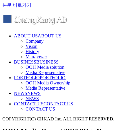
본문 바로가기
ABOUT US
ABOUT US
Company
Vision
History
Man-power
BUSINESS
BUSINESS
OOH Media solution
Media Representative
PORTFOLIO
PORTFOLIO
OOH Media Ownership
Media Representative
NEWS
NEWS
NEWS
CONTACT US
CONTACT US
CONTACT US
COPYRIGHT(C) CHKAD Inc. ALL RIGHT RESERVED.